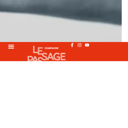
LES ANGES ET LE
RAMONEUR
20
CHAMPS-SUR-MARNE (93)
DÉC