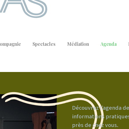
Compagnie
Spectacles
Médiation
Agenda
Découvrez l’agenda des
informations pratiques
près de chez vous.