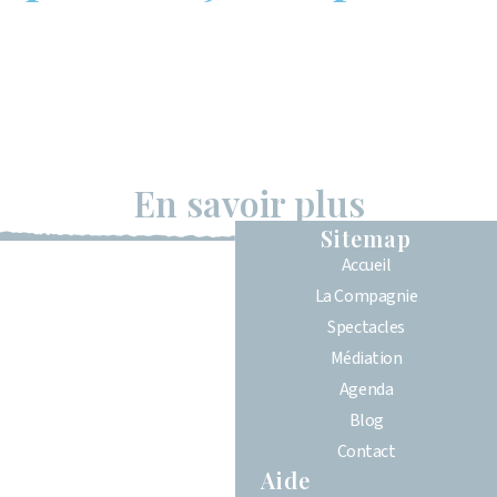
Les Anges et le Ramoneur
Spectacle jeune public
Venez le découvrir en décembre dans plusieurs lieux (Charente
Maritime, gironde, Charente, Loire Atlantique, Banlieue
parisienne)
En savoir plus
Sitemap
Accueil
La Compagnie
Spectacles
Médiation
Agenda
Blog
Contact
Aide