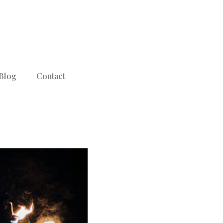
Blog
Contact